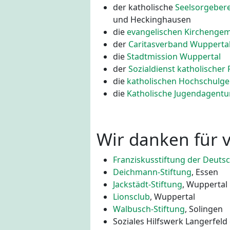
der katholische
Seelsorgeber
und Heckinghausen
die
evangelischen Kirchengem
der
Caritasverband Wuppertal
die
Stadtmission Wuppertal
der
Sozialdienst katholischer
die
katholischen Hochschulg
die
Katholische Jugendagent
Wir danken für v
Franziskusstiftung der Deuts
Deichmann-Stiftung
, Essen
Jackstädt-Stiftung
, Wuppertal
Lionsclub
, Wuppertal
Walbusch-Stiftung
, Solingen
Soziales Hilfswerk Langerfeld e