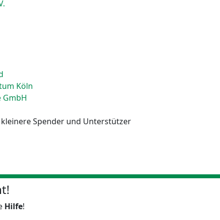
V.
d
stum Köln
ke GmbH
 kleinere Spender und Unterstützer
t!
re
Hilfe
!